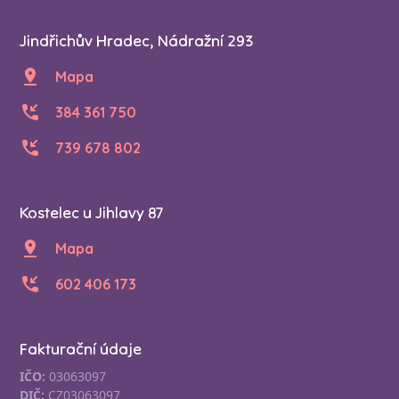
Jindřichův Hradec, Nádražní 293
Mapa
384 361 750
739 678 802
Kostelec u Jihlavy 87
Mapa
602 406 173
Fakturační údaje
IČO:
03063097
DIČ:
CZ03063097