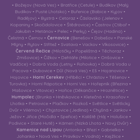
• Božejov (Nová Ves) • Bratřice (Cetule) • Budíkov (Malý
Budíkov • Pusté Lhotsko) • Buřenice (Babice • Kyjov •
Radějov) • Bystrá • Cetoraz • Čáslavsko (Jelenov •
Kopaniny • Skočidolovice • Štědrovice) • Častrov (Ctiboř •
Jakubín • Metánov • Pelec • Perky) • Čejov (Hadina) •
Čelistná • Černov •
Černovice
(Benešov • Dobešov • Panské
Mlýny • Rytov • Střítež • Svatava • Vackov • Vlkosovice) •
Červená Řečice
(Milotičky • Popelištná • Těchoraz •
Zmišovice) • Čížkov • Dehtáře (Milotice • Onšovice •
Vadčice) • Dobrá Voda (Letny • Rohovka) • Dobrá Voda u
Pacova • Dubovice • Důl (Nová Ves) • Eš • Hojanovice •
Hojovice •
Horní Cerekev
(Hříběcí • Chrástov • Těšenov •
Turovka) • Horní Rápotice • Horní Ves • Hořepník (Březina •
Mašovice • Vítovice) • Hořice (Děkančice • Hroznětice) •
Humpolec
(Brunka • Hněvkovice • Kletečná • Krasoňov •
Lhotka • Petrovice • Plačkov • Rozkoš • Světlice • Světlický
Dvůr • Vilémov) • Chýstovice (Jedlina) • Chyšná • Jankov •
Ježov • Jiřice (Močidla • Speřice) • Kaliště (Háj • Holušice •
Podivice • Staré Hutě) • Kámen (Nízká Lhota • Nový Dvůr) •
Kamenice nad Lipou
(Antonka • Březí • Gabrielka •
Johanka • Nová Ves • Pravíkov • Vodná) • Kejžlice •