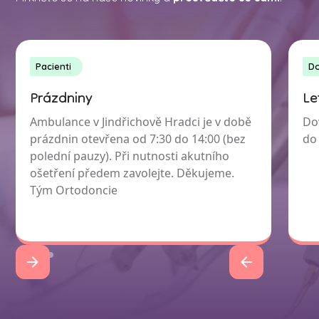
Pacienti
D
Prázdniny
Le
Ambulance v Jindřichově Hradci je v době
Do
prázdnin otevřena od 7:30 do 14:00 (bez
do 
polední pauzy). Při nutnosti akutního
ošetření předem zavolejte. Děkujeme.
Tým Ortodoncie