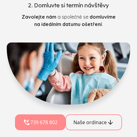
2. Domluvte si termín návštěvy
Zavolejte nám
a společně se
domluvíme
na ideálním datumu ošetření
.
739 678 802
Naše ordinace