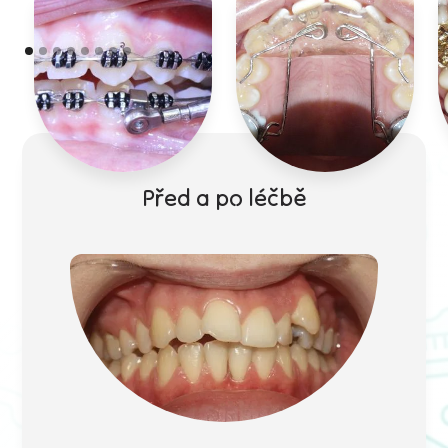
Power scope
Nákusná deska
Před a po léčbě