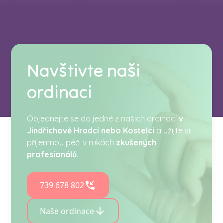
Navštivte naši
ordinaci
Objednejte se do jedné z našich ordinací
v
Jindřichově Hradci nebo Kostelci
a užijte si
příjemnou péči v rukách
zkušených
profesionálů
.
739 678 802
Naše ordinace