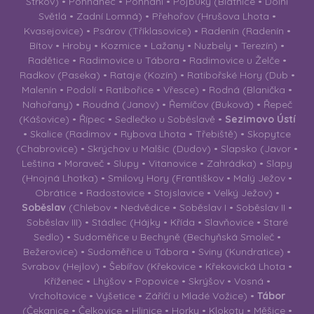
Strkov) • Pohnánec • Pohnání • Pojbuky (Blatnice • Dolní
Světlá • Zadní Lomná) • Přehořov (Hrušova Lhota •
Kvasejovice) • Psárov (Tříklasovice) • Radenín (Radenín •
Bítov • Hroby • Kozmice • Lažany • Nuzbely • Terezín) •
Radětice • Radimovice u Tábora • Radimovice u Želče •
Radkov (Paseka) • Rataje (Kozín) • Ratibořské Hory (Dub •
Malenín • Podolí • Ratibořice • Vřesce) • Rodná (Blanička •
Nahořany) • Roudná (Janov) • Řemíčov (Buková) • Řepeč
(Kášovice) • Řípec • Sedlečko u Soběslavě •
Sezimovo Ústí
• Skalice (Radimov • Rybova Lhota • Třebiště) • Skopytce
(Chabrovice) • Skrýchov u Malšic (Dudov) • Slapsko (Javor •
Leština • Moraveč • Slupy • Vitanovice • Zahrádka) • Slapy
(Hnojná Lhotka) • Smilovy Hory (Františkov • Malý Ježov •
Obrátice • Radostovice • Stojslavice • Velký Ježov) •
Soběslav
(Chlebov • Nedvědice • Soběslav I • Soběslav II •
Soběslav III) • Stádlec (Hájky • Křída • Slavňovice • Staré
Sedlo) • Sudoměřice u Bechyně (Bechyňská Smoleč •
Bežerovice) • Sudoměřice u Tábora • Sviny (Kundratice) •
Svrabov (Hejlov) • Šebířov (Křekovice • Křekovická Lhota •
Kříženec • Lhýšov • Popovice • Skrýšov • Vosná •
Vrcholtovice • Vyšetice • Záříčí u Mladé Vožice) •
Tábor
(Čekanice • Čelkovice • Hlinice • Horky • Klokoty • Měšice •