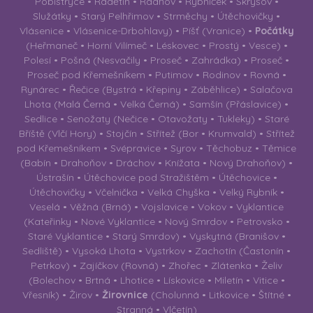
Pobistrýce • Radětín • Radňov • Rybníček • Skrýšov •
Služátky • Starý Pelhřimov • Strměchy • Útěchovičky •
Vlásenice • Vlásenice-Drbohlavy) • Píšť (Vranice) •
Počátky
(Heřmaneč • Horní Vilímeč • Léskovec • Prostý • Vesce) •
Polesí • Pošná (Nesvačily • Proseč • Zahrádka) • Proseč •
Proseč pod Křemešníkem • Putimov • Rodinov • Rovná •
Rynárec • Řečice (Bystrá • Křepiny • Záběhlice) • Salačova
Lhota (Malá Černá • Velká Černá) • Samšín (Přáslavice) •
Sedlice • Senožaty (Nečice • Otavožaty • Tukleky) • Staré
Bříště (Vlčí Hory) • Stojčín • Střítež (Bor • Krumvald) • Střítež
pod Křemešníkem • Svépravice • Syrov • Těchobuz • Těmice
(Babín • Drahoňov • Dráchov • Knížata • Nový Drahoňov) •
Ústrašín • Útěchovice pod Stražištěm • Útěchovice •
Útěchovičky • Včelnička • Velká Chyška • Velký Rybník •
Veselá • Věžná (Brná) • Vojslavice • Vokov • Vyklantice
(Kateřinky • Nové Vyklantice • Nový Smrdov • Petrovsko •
Staré Vyklantice • Starý Smrdov) • Vyskytná (Branišov •
Sedliště) • Vysoká Lhota • Vystrkov • Zachotín (Častonín •
Petrkov) • Zajíčkov (Rovná) • Zhořec • Zlátenka • Želiv
(Bolechov • Brtná • Lhotice • Lískovice • Miletín • Vitice •
Vřesník) • Žirov •
Žirovnice
(Cholunná • Litkovice • Štítné •
Stranná • Vlčetín)