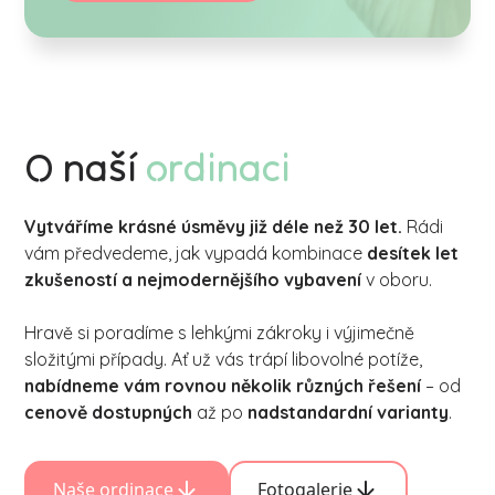
O naší
ordinaci
Vytváříme krásné úsměvy již déle než 30 let.
Rádi
vám předvedeme, jak vypadá kombinace
desítek let
zkušeností a nejmodernějšího vybavení
v oboru.
Hravě si poradíme s lehkými zákroky i výjimečně
složitými případy. Ať už vás trápí libovolné potíže,
nabídneme vám rovnou několik různých řešení
– od
cenově dostupných
až po
nadstandardní varianty
.
Naše ordinace
Fotogalerie