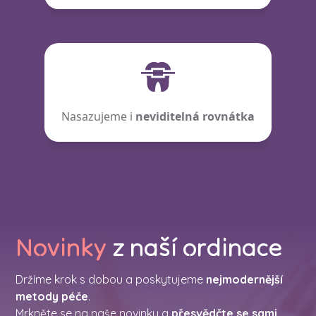
Nasazujeme i
neviditelná rovnátka
Novinky
z naší ordinace
Držíme krok s dobou a poskytujeme
nejmodernější
metody péče
.
Mrkněte se na naše novinky a
přesvědčte se sami
.