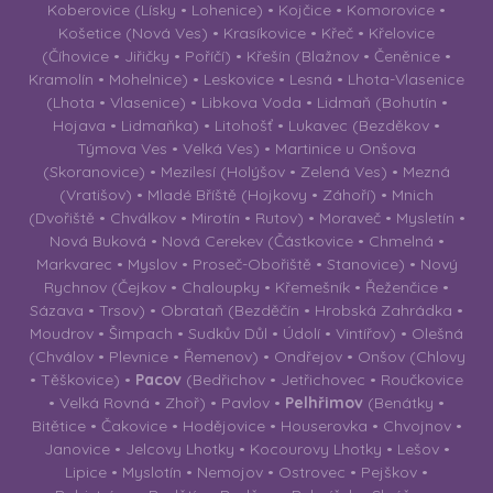
Koberovice (Lísky • Lohenice) • Kojčice • Komorovice •
Košetice (Nová Ves) • Krasíkovice • Křeč • Křelovice
(Číhovice • Jiřičky • Poříčí) • Křešín (Blažnov • Čeněnice •
Kramolín • Mohelnice) • Leskovice • Lesná • Lhota-Vlasenice
(Lhota • Vlasenice) • Libkova Voda • Lidmaň (Bohutín •
Hojava • Lidmaňka) • Litohošť • Lukavec (Bezděkov •
Týmova Ves • Velká Ves) • Martinice u Onšova
(Skoranovice) • Mezilesí (Holýšov • Zelená Ves) • Mezná
(Vratišov) • Mladé Bříště (Hojkovy • Záhoří) • Mnich
(Dvořiště • Chválkov • Mirotín • Rutov) • Moraveč • Mysletín •
Nová Buková • Nová Cerekev (Částkovice • Chmelná •
Markvarec • Myslov • Proseč-Obořiště • Stanovice) • Nový
Rychnov (Čejkov • Chaloupky • Křemešník • Řeženčice •
Sázava • Trsov) • Obrataň (Bezděčín • Hrobská Zahrádka •
Moudrov • Šimpach • Sudkův Důl • Údolí • Vintířov) • Olešná
(Chválov • Plevnice • Řemenov) • Ondřejov • Onšov (Chlovy
• Těškovice) •
Pacov
(Bedřichov • Jetřichovec • Roučkovice
• Velká Rovná • Zhoř) • Pavlov •
Pelhřimov
(Benátky •
Bitětice • Čakovice • Hodějovice • Houserovka • Chvojnov •
Janovice • Jelcovy Lhotky • Kocourovy Lhotky • Lešov •
Lipice • Myslotín • Nemojov • Ostrovec • Pejškov •