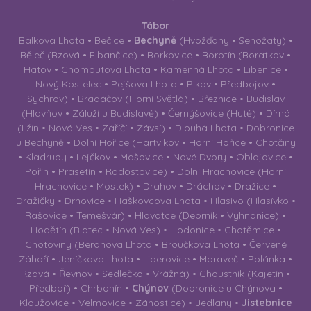
Tábor
Balkova Lhota • Bečice •
Bechyně
(Hvožďany • Senožaty) •
Běleč (Bzová • Elbančice) • Borkovice • Borotín (Boratkov •
Hatov • Chomoutova Lhota • Kamenná Lhota • Libenice •
Nový Kostelec • Pejšova Lhota • Pikov • Předbojov •
Sychrov) • Bradáčov (Horní Světlá) • Březnice • Budislav
(Hlavňov • Záluží u Budislavě) • Černýšovice (Hutě) • Dírná
(Lžín • Nová Ves • Záříčí • Závsí) • Dlouhá Lhota • Dobronice
u Bechyně • Dolní Hořice (Hartvíkov • Horní Hořice • Chotčiny
• Kladruby • Lejčkov • Mašovice • Nové Dvory • Oblajovice •
Pořín • Prasetín • Radostovice) • Dolní Hrachovice (Horní
Hrachovice • Mostek) • Drahov • Dráchov • Dražice •
Dražičky • Drhovice • Haškovcova Lhota • Hlasivo (Hlasívko •
Rašovice • Temešvár) • Hlavatce (Debrník • Vyhnanice) •
Hodětín (Blatec • Nová Ves) • Hodonice • Chotěmice •
Chotoviny (Beranova Lhota • Broučkova Lhota • Červené
Záhoří • Jeníčkova Lhota • Liderovice • Moraveč • Polánka •
Rzavá • Řevnov • Sedlečko • Vrážná) • Choustník (Kajetín •
Předboř) • Chrbonín •
Chýnov
(Dobronice u Chýnova •
Kloužovice • Velmovice • Záhostice) • Jedlany •
Jistebnice