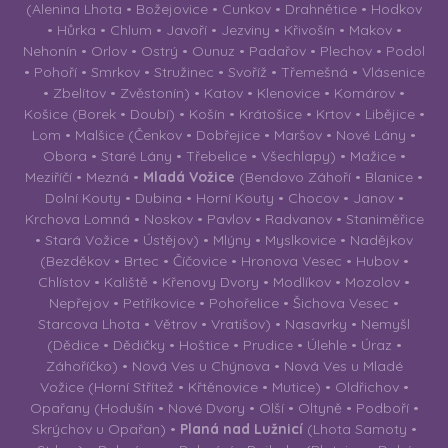
(Alenina Lhota • Božejovice • Cunkov • Drahnětice • Hodkov
• Hůrka • Chlum • Javoří • Jezviny • Křivošín • Makov •
Nehonín • Orlov • Ostrý • Ounuz • Padařov • Plechov • Podol
• Pohoří • Smrkov • Stružinec • Svoříž • Třemešná • Vlásenice
• Zbelítov • Zvěstonín) • Katov • Klenovice • Komárov •
Košice (Borek • Doubí) • Košín • Krátošice • Krtov • Libějice •
Lom • Malšice (Čenkov • Dobřejice • Maršov • Nové Lány •
Obora • Staré Lány • Třebelice • Všechlapy) • Mažice •
Meziříčí • Mezná •
Mladá Vožice
(Bendovo Záhoří • Blanice •
Dolní Kouty • Dubina • Horní Kouty • Chocov • Janov •
Krchova Lomná • Noskov • Pavlov • Radvanov • Staniměřice
• Stará Vožice • Ústějov) • Mlýny • Myslkovice • Nadějkov
(Bezděkov • Brtec • Číčovice • Hronova Vesec • Hubov •
Chlístov • Kaliště • Křenovy Dvory • Modlíkov • Mozolov •
Nepřejov • Petříkovice • Pohořelice • Šichova Vesec •
Starcova Lhota • Větrov • Vratišov) • Nasavrky • Nemyšl
(Dědice • Dědičky • Hoštice • Prudice • Úlehle • Úraz •
Záhoříčko) • Nová Ves u Chýnova • Nová Ves u Mladé
Vožice (Horní Střítež • Křtěnovice • Mutice) • Oldřichov •
Opařany (Hodušín • Nové Dvory • Olší • Oltyně • Podboří •
Skrýchov u Opařan) •
Planá nad Lužnicí
(Lhota Samoty •